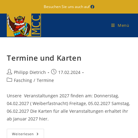
Zum
Besuchen Sie uns auch auf
Inhalt
springen
Menü
Termine und Karten
Beitrags-
Beitrag
Philipp Dietrich
17.02.2024
Autor:
veröffentlicht:
Beitrags-
Fasching
/
Termine
Kategorie:
Unsere Veranstaltungen 2027 finden am: Donnerstag,
04.02.2027 ( Weiberfastnacht) Freitage, 05.02.2027 Samstag,
06.02.2027 Die Karten für alle Veranstaltungen erhaltet ihr
ab Januar 2027 hier.
Termine
Weiterlesen