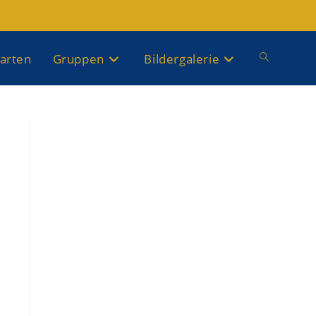
arten
Gruppen
Bildergalerie
Website-
Suche
umschalten